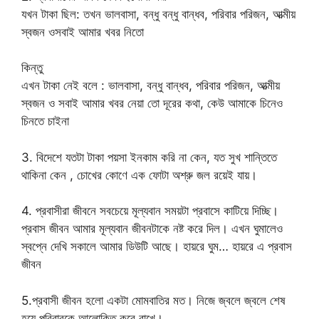
যখন টাকা ছিল: তখন ভালবাসা, বন্ধু বন্ধু বান্ধব, পরিবার পরিজন, আত্মীয়
স্বজন ওসবাই আমার খবর নিতো
কিন্তু
এখন টাকা নেই বলে : ভালবাসা, বন্ধু বান্ধব, পরিবার পরিজন, আত্মীয়
স্বজন ও সবাই আমার খবর নেয়া তো দূরের কথা, কেউ আমাকে চিনেও
চিনতে চাইনা
3. বিদেশে যতটা টাকা পয়সা ইনকাম করি না কেন, যত সুখ শান্তিতে
থাকিনা কেন , চোখের কোণে এক ফোটা অশ্রু জল রয়েই যায়।
4. প্রবাসীরা জীবনে সবচেয়ে মূল্যবান সময়টা প্রবাসে কাটিয়ে দিচ্ছি।
প্রবাস জীবন আমার মূল্যবান জীবনটাকে নষ্ট করে দিল। এখন ঘুমালেও
স্বপ্নে দেখি সকালে আমার ডিউটি আছে। হায়রে ঘুম… হায়রে এ প্রবাস
জীবন
5.প্রবাসী জীবন হলো একটা মোমবাতির মত। নিজে জ্বলে জ্বলে শেষ
হয়ে পরিবারকে আলোকিত করে রাখে।