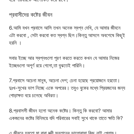
প্রবাসীদের কষ্টের জীবন
6.আমি যখন প্রবাসে আসি তখন অনেক স্বপ্ন দেখি, যে আমার জীবনে
এটা করবো , সেটা করবো কত স্বপ্ন ছিল।কিন্তু আসলে অবশেষে কিছুই
হয়নি ।
সবার ইচ্ছে আর স্বপ্নগুলো পূরণ করতে করতে কখন যে আমার নিজের
ইচ্ছেগুলো অপূর্ণ রয়ে গেলো,তা বুঝতেই পারিনি।
7.প্রবাসে অচেনা মানুষ, অচেনা দেশ; চেনা হয়েছে প্রয়োজনে হয়তো।
দুঃখ-সুখের ভাগ নিচ্ছে একে অপরের। তবুও বুকের মধ্যে প্রিয়জনের জন্য
পোড়াক্ষত বয়ে চলেছে অবিরত।
8.প্রবাসসী জীবন হলো অনেক কষ্টের। কিন্তু কি করবো? আমার
একজনের কষ্টের বিনিময়ে যদি পরিবারের সবাই সুখে থাকে তাতে ক্ষতি কি?
এ জীবনে হয়তো মা বাবা স্ত্রী সন্তানের ভালোবাসা কিছু নাই পেলাম।