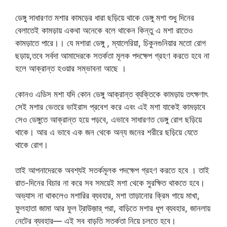
ডেঙ্গু সাধারণত মশার কামড়ের ধারা ছড়িয়ে থাকে ডেঙ্গু মশা শুধু দিনের
বেলাতেই কামড়ায় একথা অনেকে বলে থাকেন কিন্তু এ মশা রাতেও
কামড়াতে পারে।। যে মশারা ডেঙ্গু , ম্যালেরিয়া, চিকুনগুনিয়ার মতো রোগ
ছড়ায়,তবে সর্বদা আমাদেরকে সতর্কতা মূলক পদক্ষেপ গ্রহণ করতে হবে না
হলে আক্রান্ত হওয়ার সম্ভাবনা আছে ।
কোনও এডিস মশা যদি কোন ডেঙ্গু আক্রান্ত ব্যক্তিকে কামড়ায় তৎক্ষণাৎ
সেই মশার ভেতরে ভাইরাস প্রবেশ করে এবং এই মশা যাকেই কামড়াবে
সেও ডেঙ্গুতে আক্রান্ত হয়ে পড়বে, এভাবে সাধারণত ডেঙ্গু রোগ ছড়িয়ে
থাকে। আর এ ভাবে এক জন থেকে অন্য জনের শরীরে ছড়িয়ে যেতে
থাকে রোগ।
তাই আপনাদেরকে অবশ্যই সতর্কমূলক পদক্ষেপ গ্রহণ করতে হবে । তাই
রাত-দিনের বিচার না করে সব সময়েই মশা থেকে সুরক্ষিত থাকতে হবে।
অভ্যাস না থাকলেও মশারির ব্যবহার, মশা তাড়ানোর ক্রিম গায়ে মাখা,
ফুলহাতা জামা আর ফুল ট্রাউজ়ার্ পরা, বাড়িতে মশার ধূপ ব্যবহার, জানলায়
নেটের ব্যবহার— এই সব বাড়তি সতর্কতা নিয়ে চলতে হবে।