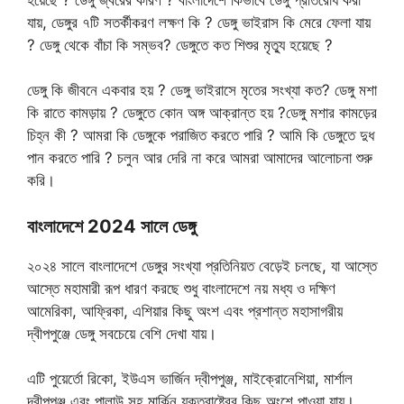
যায়, ডেঙ্গুর ৭টি সতর্কীকরণ লক্ষণ কি ? ডেঙ্গু ভাইরাস কি মেরে ফেলা যায়
? ডেঙ্গু থেকে বাঁচা কি সম্ভব? ডেঙ্গুতে কত শিশুর মৃত্যু হয়েছে ?
ডেঙ্গু কি জীবনে একবার হয় ? ডেঙ্গু ভাইরাসে মৃতের সংখ্যা কত? ডেঙ্গু মশা
কি রাতে কামড়ায় ? ডেঙ্গুতে কোন অঙ্গ আক্রান্ত হয় ?ডেঙ্গু মশার কামড়ের
চিহ্ন কী ? আমরা কি ডেঙ্গুকে পরাজিত করতে পারি ? আমি কি ডেঙ্গুতে দুধ
পান করতে পারি ? চলুন আর দেরি না করে আমরা আমাদের আলোচনা শুরু
করি।
বাংলাদেশে 2024 সালে ডেঙ্গু
২০২৪ সালে বাংলাদেশে ডেঙ্গুর সংখ্যা প্রতিনিয়ত বেড়েই চলছে, যা আস্তে
আস্তে মহামারী রূপ ধারণ করছে শুধু বাংলাদেশে নয় মধ্য ও দক্ষিণ
আমেরিকা, আফ্রিকা, এশিয়ার কিছু অংশ এবং প্রশান্ত মহাসাগরীয়
দ্বীপপুঞ্জে ডেঙ্গু সবচেয়ে বেশি দেখা যায়।
এটি পুয়ের্তো রিকো, ইউএস ভার্জিন দ্বীপপুঞ্জ, মাইক্রোনেশিয়া, মার্শাল
দ্বীপপুঞ্জ এবং পালাউ সহ মার্কিন যুক্তরাষ্ট্রের কিছু অংশে পাওয়া যায়।